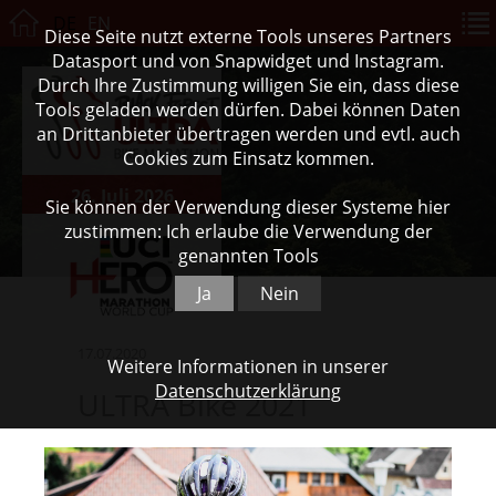
DE
EN
Diese Seite nutzt externe Tools unseres Partners
Datasport und von Snapwidget und Instagram.
Durch Ihre Zustimmung willigen Sie ein, dass diese
Tools geladen werden dürfen. Dabei können Daten
an Drittanbieter übertragen werden und evtl. auch
Cookies zum Einsatz kommen.
26. Juli 2026
Sie können der Verwendung dieser Systeme hier
zustimmen: Ich erlaube die Verwendung der
genannten Tools
Ja
Nein
17.07.2020
Weitere Informationen in unserer
Datenschutzerklärung
ULTRA Bike 2021